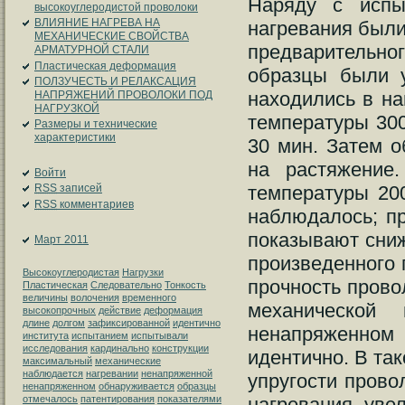
Наряду с испы
высокоуглеродистой проволоки
ВЛИЯНИЕ НАГРЕВА НА
нагревания были
МЕХАНИЧЕСКИЕ СВОЙСТВА
предварительно
АРМАТУРНОЙ СТАЛИ
Пластическая деформация
образцы были 
ПОЛЗУЧЕСТЬ И РЕЛАКСАЦИЯ
находились в на
НАПРЯЖЕНИЙ ПРОВОЛОКИ ПОД
НАГРУЗКОЙ
температуры 300
Размеры и технические
характеристики
30 мин. Затем о
на растяжение
Войти
температуры 20
RSS
записей
RSS
комментариев
наблюдалось; пр
показывают сниж
Март 2011
произведенного 
Высокоуглеродистая
Нагрузки
прочность прово
Пластическая
Следовательно
Тонкость
величины
волочения
временного
механической
высокопрочных
действие
деформация
длине
долгом
зафиксированной
идентично
ненапряженном
института
испытанием
испытывали
исследования
кардинально
конструкции
идентично. В так
максимальный
механические
наблюдается
нагревании
ненапряженной
упругости прово
ненапряженном
обнаруживается
образцы
отмечалось
патентирования
показателями
нагревания увел