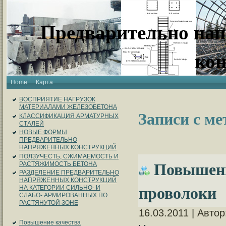
Предварительно на
ко
Home
Карта
ВОСПРИЯТИЕ НАГРУЗОК
МАТЕРИАЛАМИ ЖЕЛЕЗОБЕТОНА
Записи с ме
КЛАССИФИКАЦИЯ АРМАТУРНЫХ
СТАЛЕЙ
НОВЫЕ ФОРМЫ
ПРЕДВАРИТЕЛЬНО
НАПРЯЖЕННЫХ КОНСТРУКЦИЙ
ПОЛЗУЧЕСТЬ, СЖИМАЕМОСТЬ И
Повышени
РАСТЯЖИМОСТЬ БЕТОНА
РАЗДЕЛЕНИЕ ПРЕДВАРИТЕЛЬНО
НАПРЯЖЕННЫХ КОНСТРУКЦИЙ
проволоки
НА КАТЕГОРИИ СИЛЬНО- И
СЛАБО- АРМИРОВАННЫХ ПО
РАСТЯНУТОЙ ЗОНЕ
16.03.2011 | Авто
Повышение качества