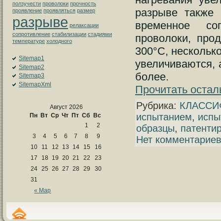
ползучести
проволоки
прочность
разрыве также 
проявление
проявляться
размер
разрыве
временное со
релаксации
сопротивление
стабилизации
стадиями
проволоки, про
температуре
холодного
300°С, нескольк
Sitemap1
увеличиваются, 
Sitemap2
более.
Sitemap3
SitemapXml
Прочитать остал
Рубрика:
КЛАССИ
Август 2026
испытанием
,
испы
Пн
Вт
Ср
Чт
Пт
Сб
Вс
1
2
образцы
,
патенти
3
4
5
6
7
8
9
Нет комментариев
10
11
12
13
14
15
16
17
18
19
20
21
22
23
24
25
26
27
28
29
30
31
« Мар