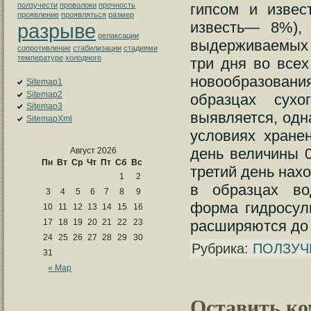
гипсом и извес
ползучести
проволоки
прочность
проявление
проявляться
размер
известь— 8%), 
разрыве
релаксации
выдерживаемых 
сопротивление
стабилизации
стадиями
температуре
холодного
три дня во все
новообразовани
Sitemap1
Sitemap2
образцах сух
Sitemap3
выявляется, одн
SitemapXml
условиях хране
день величины 0
Август 2026
Пн
Вт
Ср
Чт
Пт
Сб
Вс
третий день нах
1
2
в образцах во
3
4
5
6
7
8
9
форма гидросул
10
11
12
13
14
15
16
расширяются до 
17
18
19
20
21
22
23
24
25
26
27
28
29
30
Рубрика:
ПОЛЗУЧ
31
« Мар
Оставить к