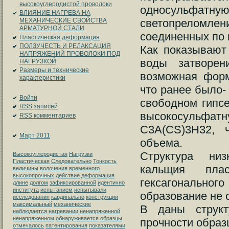
высокоуглеродистой проволоки
односульфат
ВЛИЯНИЕ НАГРЕВА НА
светопреломлени
МЕХАНИЧЕСКИЕ СВОЙСТВА
АРМАТУРНОЙ СТАЛИ
соединенных по 
Пластическая деформация
ПОЛЗУЧЕСТЬ И РЕЛАКСАЦИЯ
Как показывают
НАПРЯЖЕНИЙ ПРОВОЛОКИ ПОД
воды затворен
НАГРУЗКОЙ
Размеры и технические
возможная форм
характеристики
что ранее было-
Войти
свободном гипсе
RSS
записей
высокосульф
RSS
комментариев
C3A(CS)3H32, 
Март 2011
объема.
Структура низ
Высокоуглеродистая
Нагрузки
Пластическая
Следовательно
Тонкость
кальщия плас
величины
волочения
временного
высокопрочных
действие
деформация
гексагонально
длине
долгом
зафиксированной
идентично
института
испытанием
испытывали
образование не
исследования
кардинально
конструкции
максимальный
механические
В даны структ
наблюдается
нагревании
ненапряженной
ненапряженном
обнаруживается
образцы
прочности образ
отмечалось
патентирования
показателями