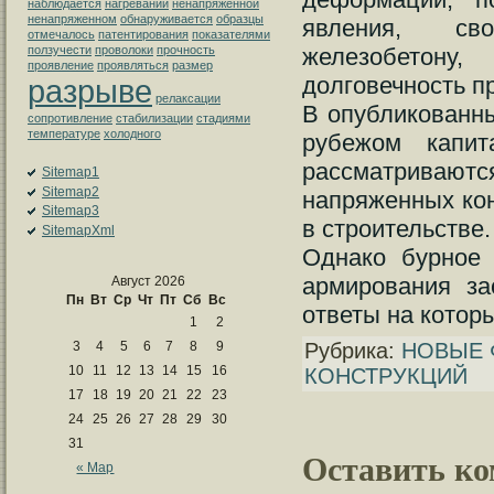
наблюдается
нагревании
ненапряженной
ненапряженном
обнаруживается
образцы
явления, сво
отмечалось
патентирования
показателями
железобетону,
ползучести
проволоки
прочность
проявление
проявляться
размер
долговечность п
разрыве
релаксации
В опубликованны
сопротивление
стабилизации
стадиями
температуре
холодного
рубежом капит
рассматриваютс
Sitemap1
Sitemap2
напряженных кон
Sitemap3
в строительстве.
SitemapXml
Однако бурное 
армирования за
Август 2026
Пн
Вт
Ср
Чт
Пт
Сб
Вс
ответы на которы
1
2
Рубрика:
НОВЫЕ 
3
4
5
6
7
8
9
10
11
12
13
14
15
16
КОНСТРУКЦИЙ
17
18
19
20
21
22
23
24
25
26
27
28
29
30
31
Оставить к
« Мар