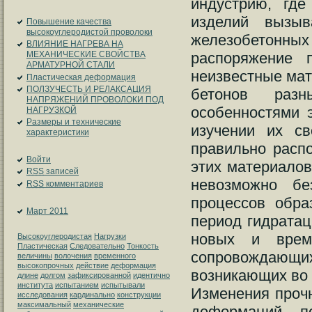
индустрию, где
изделий вызыв
Повышение качества
высокоуглеродистой проволоки
железобетонны
ВЛИЯНИЕ НАГРЕВА НА
распоряжение 
МЕХАНИЧЕСКИЕ СВОЙСТВА
АРМАТУРНОЙ СТАЛИ
неизвестные мат
Пластическая деформация
ПОЛЗУЧЕСТЬ И РЕЛАКСАЦИЯ
бетонов разн
НАПРЯЖЕНИЙ ПРОВОЛОКИ ПОД
особенностями 
НАГРУЗКОЙ
Размеры и технические
изучении их св
характеристики
правильно распо
Войти
этих материалов
RSS
записей
невозможно бе
RSS
комментариев
процессов обра
Март 2011
период гидратац
новых и време
Высокоуглеродистая
Нагрузки
Пластическая
Следовательно
Тонкость
сопровождающ
величины
волочения
временного
высокопрочных
действие
деформация
возникающих во 
длине
долгом
зафиксированной
идентично
института
испытанием
испытывали
Изменения прочн
исследования
кардинально
конструкции
максимальный
механические
деформаций, п