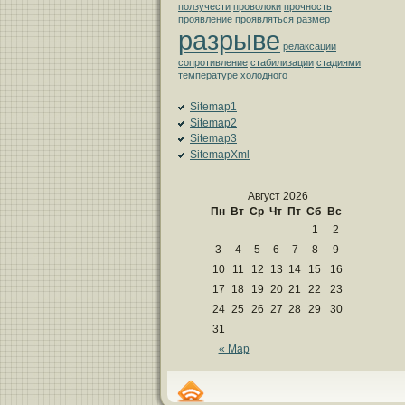
ползучести
проволоки
прочность
проявление
проявляться
размер
разрыве
релаксации
сопротивление
стабилизации
стадиями
температуре
холодного
Sitemap1
Sitemap2
Sitemap3
SitemapXml
Август 2026
Пн
Вт
Ср
Чт
Пт
Сб
Вс
1
2
3
4
5
6
7
8
9
10
11
12
13
14
15
16
17
18
19
20
21
22
23
24
25
26
27
28
29
30
31
« Мар