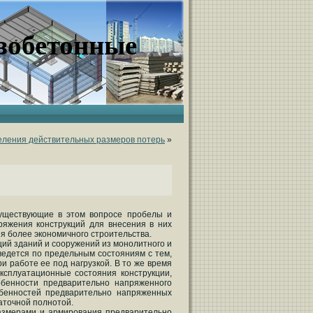
зобетонные
еления действительных размеров потерь
»
существующие в этом вопросе пробелы и
ряжения конструкций для внесения в них
я более экономичного строительства.
ий зданий и сооружений из монолитного и
ведется по предельным состояниям с тем,
и работе ее под нагрузкой. В то же время
ксплуатационные состояния конструкции,
обенности предварительно напряженного
бенностей предварительно напряженных
таточной полнотой.
азмерами и армирования предварительно