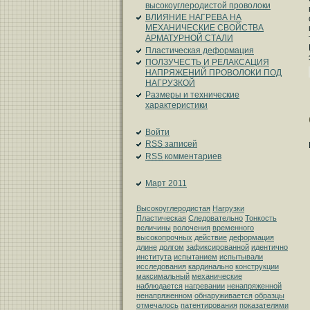
высокоуглеродистой проволоки
ВЛИЯНИЕ НАГРЕВА НА
МЕХАНИЧЕСКИЕ СВОЙСТВА
АРМАТУРНОЙ СТАЛИ
Пластическая деформация
ПОЛЗУЧЕСТЬ И РЕЛАКСАЦИЯ
НАПРЯЖЕНИЙ ПРОВОЛОКИ ПОД
НАГРУЗКОЙ
Размеры и технические
характеристики
Войти
RSS
записей
RSS
комментариев
Март 2011
Высокоуглеродистая
Нагрузки
Пластическая
Следовательно
Тонкость
величины
волочения
временного
высокопрочных
действие
деформация
длине
долгом
зафиксированной
идентично
института
испытанием
испытывали
исследования
кардинально
конструкции
максимальный
механические
наблюдается
нагревании
ненапряженной
ненапряженном
обнаруживается
образцы
отмечалось
патентирования
показателями