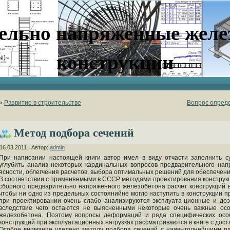
ельно напряженные желе
конструкции
«
Развитие в строительстве
Вопрос опред
Метод подбора сечений
16.03.2011 | Автор:
admin
При написании настоящей книги автор имел в виду отчасти заполнить 
углубить анализ некоторых кардинальных вопросов предварительного нап
ясности, облегчения расчетов, выбора оптимальных решений для обеспечени
В соответствии с применяемыми в СССР методами проектирования конструкц
сборного предварительно напряженного железобетона расчет конструкций 
чтобы ни одно из предельных состоянийне могло наступить в конструкции пр
при проектировании очень слабо анализируются эксплуата-ционные и доэ
вследствие чего остаются не выясненными некоторые очень важные ос
железобетона. Поэтому вопросы деформаций и ряда специфических осо
конструкций при эксплуатационных нагрузках рассматриваются в книге с дос
Особое внимание уделено методу подбора сечений с наивыгоднейшими р