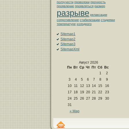
ползучести
проволоки
прочность
проявление
проявляться
размер
разрыве
релаксации
сопротивление
стабилизации
стадиями
температуре
холодного
Sitemap1
Sitemap2
Sitemap3
SitemapXml
Август 2026
Пн
Вт
Ср
Чт
Пт
Сб
Вс
1
2
3
4
5
6
7
8
9
10
11
12
13
14
15
16
17
18
19
20
21
22
23
24
25
26
27
28
29
30
31
« Мар