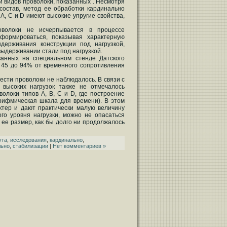
 видов проволоки, показанных . Несмотря
состав, метод ее обработки кардинально
 А, С и D имеют высокие упругие свойства,
оволоки не исчерпывается в процессе
еформироваться, показывая характерную
ыдерживания конструкции под нагрузкой,
ыдерживании стали под нагрузкой.
ванных на специальном стенде Датского
т 45 до 94% от временного сопротивления
ести проволоки не наблюдалось. В связи с
высоких нагрузок также не отмечалось
олоки типов А, В, С и D, где построение
рифмическая шкала для времени). В этом
ктер и дают практически малую величину
го уровня нагрузки, можно не опасаться
ее размер, как бы долго ни продолжалось
ута
,
исследования
,
кардинально
,
льно
,
стабилизации
|
Нет комментариев »