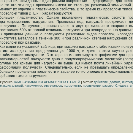
говорят об этом данные с диаграммой напряжение — деформация для. шести
на то что эти виды проволоки имеют не столь уж различный химический 
меняет их упругие и пластические свойства. В то время как проволоки типов
проволоки типов D, Е и F характеризуются
большей пластичностью Однако проявление пластических свойств пр
кратковременного нагружения. Проволока под нагрузкой продолжает д
ползучесть. Ползучесть, проявившаяся в двух-трехмесячном возрасте в
составляет 60% от полной величины ползучести при неопределенно долгом в
В приведены данные о ползучести различных видов проволок, исследо
института металлов в течение 300 ч при различной степени нагружения о
проволоки при разрыве.
Как видно из указанной таблицы, при высоких нагрузках стабилизации ползуч
этим исследования продолжены до 1000 ч, и даже в этом случае для 
стабилизации ползучести. Это хорошо иллюстрируется графиками для пров
закономерностей ползучести дано в полулогарифмическом масштабе (лога
случае все кривые для нагрузок не выше 0,8 имеют почти линейный хара
деформации ползучести. Следовательно, если не превышать определенно
больших проявлений ползучести и заранее точно определять максимальный 
действие такого нагружения.
Рубрика:
КЛАССИФИКАЦИЯ АРМАТУРНЫХ СТАЛЕЙ
| Метки:
действие
,
долгом
,
инстит
максимальный
,
нагружения
,
отмечалось
,
ползучести
,
проявление
,
размер
,
Следовате