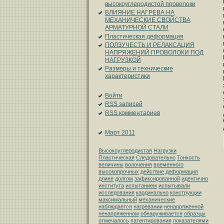
высокоуглеродистой проволоки
ВЛИЯНИЕ НАГРЕВА НА
МЕХАНИЧЕСКИЕ СВОЙСТВА
АРМАТУРНОЙ СТАЛИ
Пластическая деформация
ПОЛЗУЧЕСТЬ И РЕЛАКСАЦИЯ
НАПРЯЖЕНИЙ ПРОВОЛОКИ ПОД
НАГРУЗКОЙ
Размеры и технические
характеристики
Войти
RSS
записей
RSS
комментариев
Март 2011
Высокоуглеродистая
Нагрузки
Пластическая
Следовательно
Тонкость
величины
волочения
временного
высокопрочных
действие
деформация
длине
долгом
зафиксированной
идентично
института
испытанием
испытывали
исследования
кардинально
конструкции
максимальный
механические
наблюдается
нагревании
ненапряженной
ненапряженном
обнаруживается
образцы
отмечалось
патентирования
показателями