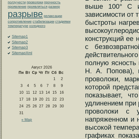
ползучести
проволоки
прочность
выше 100° С и
проявление
проявляться
размер
разрыве
зависимости от 
релаксации
быстроты нагре
сопротивление
стабилизации
стадиями
температуре
холодного
высокоуглероди
Sitemap1
конструкций ее 
Sitemap2
с безвозвратн
Sitemap3
SitemapXml
действительног
полную ясность 
Август 2026
Н. А. Попова),
Пн
Вт
Ср
Чт
Пт
Сб
Вс
проволоки, мар
1
2
которой предст
3
4
5
6
7
8
9
10
11
12
13
14
15
16
показывает, ч
17
18
19
20
21
22
23
удлинением при 
24
25
26
27
28
29
30
проволоки с 
31
напряженном и 
« Мар
высокой темпера
графиках показ