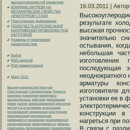
высокоуглеродистой проволоки
16.03.2011 | Авто
ВЛИЯНИЕ НАГРЕВА НА
МЕХАНИЧЕСКИЕ СВОЙСТВА
Высокоуглеродис
АРМАТУРНОЙ СТАЛИ
Пластическая деформация
результате холо
ПОЛЗУЧЕСТЬ И РЕЛАКСАЦИЯ
высокая прочнос
НАПРЯЖЕНИЙ ПРОВОЛОКИ ПОД
НАГРУЗКОЙ
значительно сн
Размеры и технические
остывания, когд
характеристики
небольшая част
Войти
изготовления 
RSS
записей
RSS
комментариев
последующая э
неоднократного 
Март 2011
арматуры конс
Высокоуглеродистая
Нагрузки
изготовителе дл
Пластическая
Следовательно
Тонкость
величины
волочения
временного
установки ее в 
высокопрочных
действие
деформация
длине
долгом
зафиксированной
идентично
электротермич
института
испытанием
испытывали
конструкции в
исследования
кардинально
конструкции
максимальный
механические
нагреться при по
наблюдается
нагревании
ненапряженной
ненапряженном
обнаруживается
образцы
В связи с разл
отмечалось
патентирования
показателями